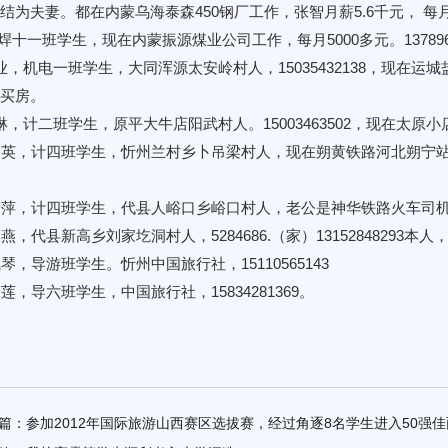
结为夫妻。都在内蒙乌海泰森450钢厂工作，张智月薪5.6千元， 每月
 焊十一班学生，现在内蒙振源煤业公司工作，每月5000多元。1378962
业，机电一班学生，大同浑源太安岭村人，15035432138，现在运城盐湖
买房。
琳，计二班学生，原平大牛店阳武村人。15003463502，现在太原
书英，计四班学生，忻州兰村乡卜吊梁村人，现在朔黄铁路河北朔宁站，
爱萍，计四班学生，代县人峪口乡峪口村人，老公是神华铁路火车司机。15
俊燕，代县新高乡刘家圪洞村人，5284686.（家）13152848293
凤琴，导游班学生。忻州中国旅行社，15110565143
金莲，导六班学生，中国旅行社，15834281369。
篇：
参加2012年国际旅游山西赛区选拔赛，经过角逐8名学生进入50强佳