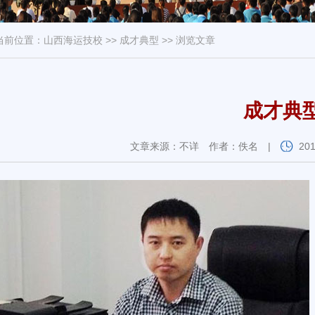
当前位置：
山西海运技校
>>
成才典型
>> 浏览文章
成才典
文章来源：不详
作者：佚名
|
20