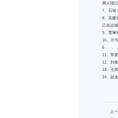
两人现已
7、石瑞
8、吴建
己在运城
9、贾琳
10、方
6
11、常
12、刘
13、王
14、赵
上一