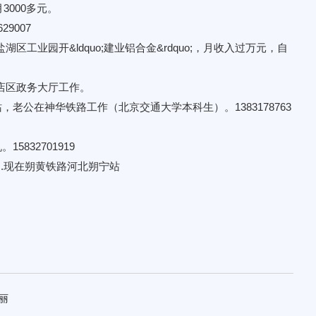
3000多元。
9007
区工业园开&ldquo;建业铝合金&rdquo;，月收入过万元，自
小店区政务大厅工作。
老公在神华铁路工作（北京交通大学本科生）。1383178763
832701919
本人，.现在朔黄铁路河北朔宁站
丽