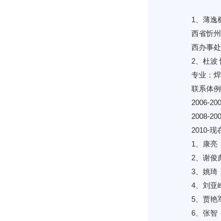
1、薄逸
西省忻州
西办事处
2、杜波
专业：
联系体例：
200
200
2010
1、康亮
2、谢俊
3、姚琦
4、刘亚
5、贾艳
6、张智（