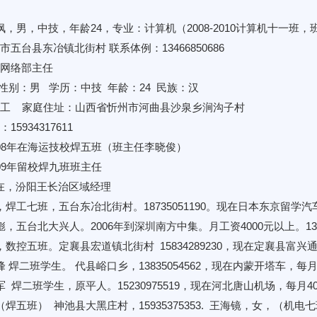
枫，男，中技，年龄24，专业：计算机（2008-2010计算机十一班，
市五台县东冶镇北街村 联系体例：13466850686 父亲：薄建
网络部主任
 性别：男 学历：中技 年龄：24 民族：汉
焊工 家庭住址：山西省忻州市河曲县沙泉乡涧沟子村
15934317611
6-2008年在海运技校焊五班（班主任李晓俊）
8-2009年留校焊九班班主任
-现在，汾阳王长治区域经理
，焊工七班，五台东冶北街村。18735051190。现在日本东京留
彪，五台北大兴人。2006年到深圳南方中集。月工资4000元以上。13632
，数控五班。定襄县宏道镇北街村 15834289230，现在定襄县富兴
峰 焊二班学生。 代县峪口乡，13835054562，现在内蒙开塔车，每月
军 焊二班学生，原平人。15230975519，现在河北唐山机场，每月4
焊五班） 神池县大黑庄村，15935375353. 王海镜，女，（机电七班）