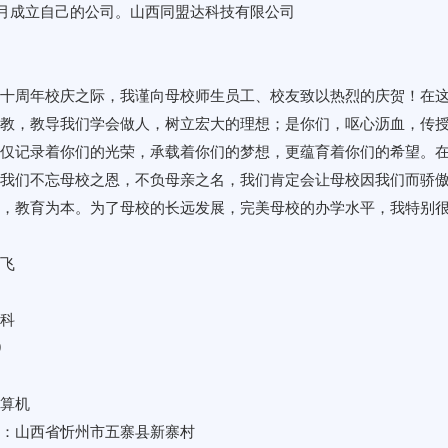
年8月成立自己的公司。山西同盟达科技有限公司
十周年校庆之际，我谨向母校师生员工、校友致以热烈的庆贺！在
教，教导我们学会做人，树立宏大的理想；是你们，呕心沥血，传
仅记录着你们的光荣，承载着你们的梦想，更蕴育着你们的希望。
我们不忘母校之恩，不负母亲之名，我们肯定会让母校因我们而骄
，教育为本。为了母校的长远发展，完美母校的办学水平，我特别
飞
科
9
算机
：山西省忻州市五寨县新寨村