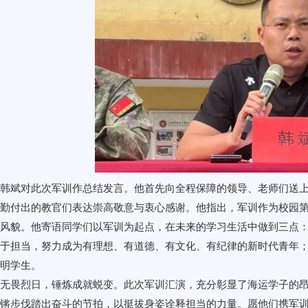
韩斌对此次军训作总结发言。他首先向全程保障的领导、老师们送
勤付出的教官们表达崇高敬意与衷心感谢。他指出，军训作为校园
风貌。他寄语同学们以军训为起点，在未来的学习生活中做到三点
于担当，努力成为有理想、有道德、有文化、有纪律的新时代青年
明学生。
无畏烈日，锤炼成就蜕变。此次军训汇演，充分彰显了海运学子的
锵步伐踏出奋斗的节拍，以挺拔身姿诠释担当的力量。愿他们携军