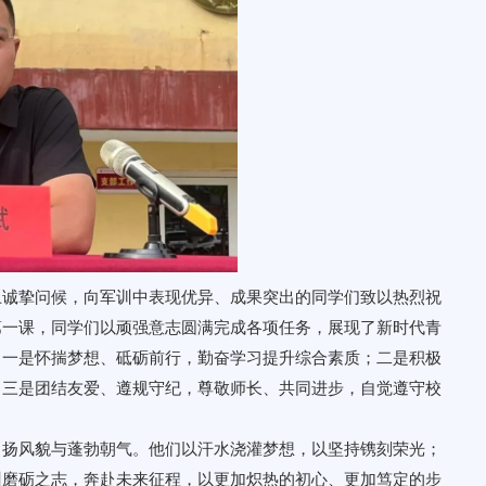
上诚挚问候，向军训中表现优异、成果突出的同学们致以热烈祝
第一课，同学们以顽强意志圆满完成各项任务，展现了新时代青
：一是怀揣梦想、砥砺前行，勤奋学习提升综合素质；二是积极
；三是团结友爱、遵规守纪，尊敬师长、共同进步，自觉遵守校
昂扬风貌与蓬勃朝气。他们以汗水浇灌梦想，以坚持镌刻荣光；
训磨砺之志，奔赴未来征程，以更加炽热的初心、更加笃定的步