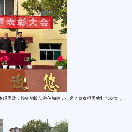
奏唱国歌，铿锵的旋律激荡胸膛，点燃了青春报国的壮志豪情，