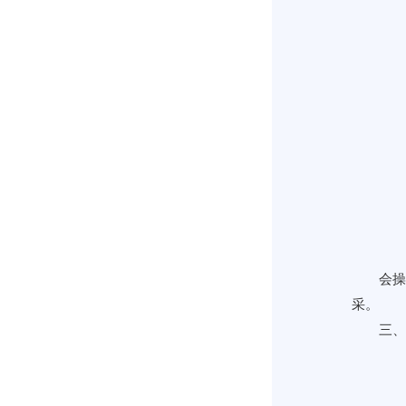
会操
采。
三