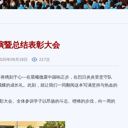
表演暨总结表彰大会
2025年09月18日
217次
终将镌刻于心—在晨曦微露中踢响正步，在烈日炎炎里坚守队
成蝶的成长礼。此刻，就让我们一同翻阅这本写满坚持与热血的
结表彰大会。全体参训学子以昂扬的斗志、铿锵的步伐，向一周的