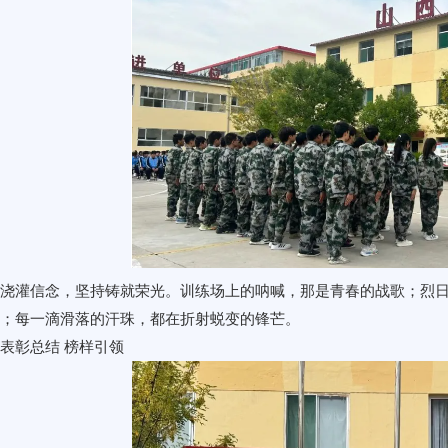
浇灌信念，坚持铸就荣光。训练场上的呐喊，那是青春的战歌；烈
；每一滴滑落的汗珠，都在折射蜕变的锋芒。
、表彰总结 榜样引领