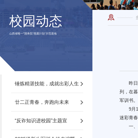
校园动态
山西省唯一“国务院‘雨露计划’示范基地
昨日
锤炼精湛技能，成就出彩人生
列，在暮
军训书。
廿二正青春，奔跑向未来
9月
迷彩青春
“反诈知识进校园”主题宣
一、