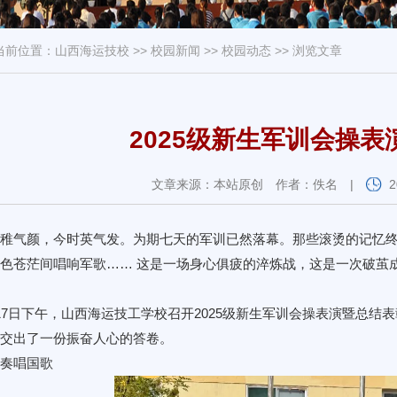
当前位置：
山西海运技校
>>
校园新闻
>>
校园动态
>> 浏览文章
2025级新生军训会操
文章来源：本站原创
作者：佚名
|
稚气颜，今时英气发。为期七天的军训已然落幕。那些滚烫的记忆
色苍茫间唱响军歌…… 这是一场身心俱疲的淬炼战，这是一次破茧
17日下午，山西海运技工学校召开2025级新生军训会操表演暨总
交出了一份振奋人心的答卷。
奏唱国歌