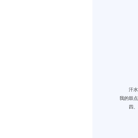
汗水
我的鼓点
四