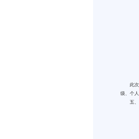
此次
级、个人
五